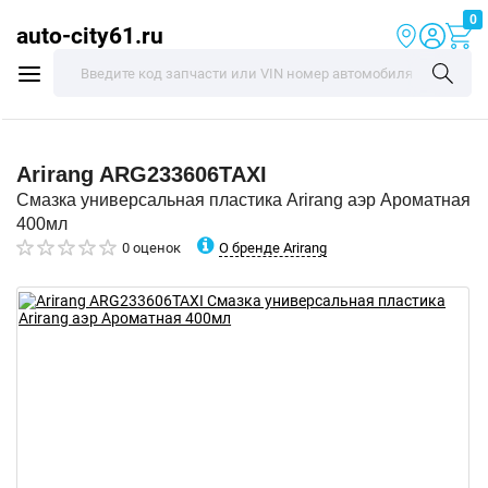
0
auto-city61.ru
Arirang
ARG233606TAXI
Смазка универсальная пластика Arirang аэр Ароматная
400мл
О бренде Arirang
0 оценок