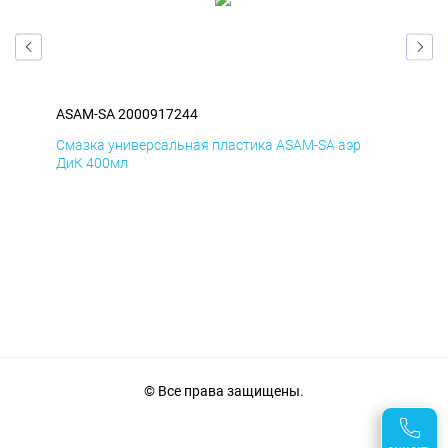
ASAM-SA 2000917244
ASA
Смазка универсальная пластика ASAM-SA аэр
Сма
ДиК 400мл
40
© Все права защищены.