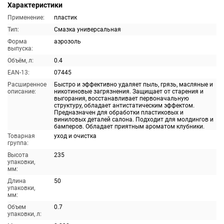
Характеристики
Применение:
пластик
Тип:
Смазка универсальная
Форма
аэрозоль
выпуска:
Объём, л:
0.4
EAN-13:
07445
Расширенное
Быстро и эффективно удаляет пыль, грязь, масляные и
описание:
никотиновые загрязнения. Защищает от старения и
выгорания, восстанавливает первоначальную
структуру, обладает антистатическим эффектом.
Предназначен для обработки пластиковых и
виниловых деталей салона. Подходит для молдингов и
бамперов. Обладает приятным ароматом клубники.
Товарная
уход и очистка
группа:
Высота
235
упаковки,
мм:
Длина
50
упаковки,
мм:
Объем
0.7
упаковки, л: