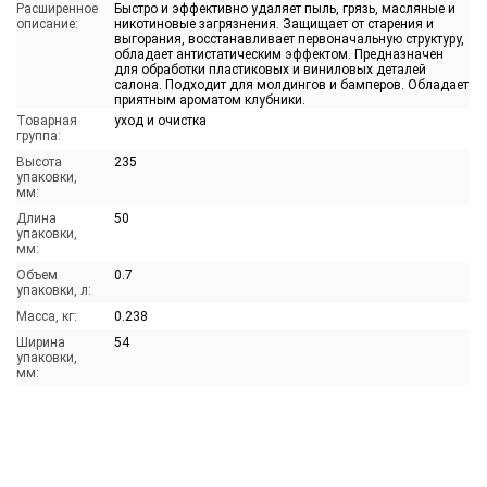
Расширенное
Быстро и эффективно удаляет пыль, грязь, масляные и
описание:
никотиновые загрязнения. Защищает от старения и
выгорания, восстанавливает первоначальную структуру,
обладает антистатическим эффектом. Предназначен
для обработки пластиковых и виниловых деталей
салона. Подходит для молдингов и бамперов. Обладает
приятным ароматом клубники.
Товарная
уход и очистка
группа:
Высота
235
упаковки,
мм:
Длина
50
упаковки,
мм:
Объем
0.7
упаковки, л:
Масса, кг:
0.238
Ширина
54
упаковки,
мм: