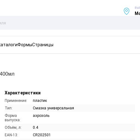
ВЫ
Мо
каталоги
Формы
Страницы
 400мл
Характеристики
Применение:
пластик
Тип:
Смазка универсальная
Форма
аэрозоль
выпуска:
Объём, л:
0.4
EAN-13:
CR202501