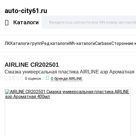
auto-city61.ru
Каталоги
ЛК
Каталоги групп
Ред.каталоги
Wh-каталоги
Carbase
Сторонние 
AIRLINE
CR202501
Смазка универсальная пластика AIRLINE аэр Ароматная
О бренде AIRLINE
0 оценок