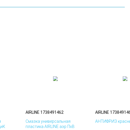
AIRLINE 1738491462
AIRLINE 17384914
я
Смазка универсальная
АНТИФРИЗ красны
ДиК
пластика AIRLINE аэр ПхВ