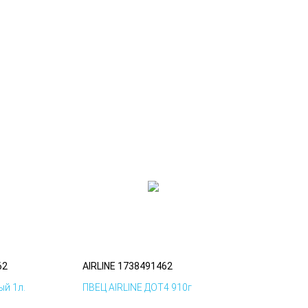
62
AIRLINE 1738491462
й 1л.
ПВЕЦ AIRLINE ДОТ4 910г