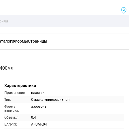
аталоги
Формы
Страницы
 400мл
Характеристики
Применение:
пластик
Тип:
Смазка универсальная
Форма
аэрозоль
выпуска:
Объём, л:
0.4
EAN-13:
AFUMK04