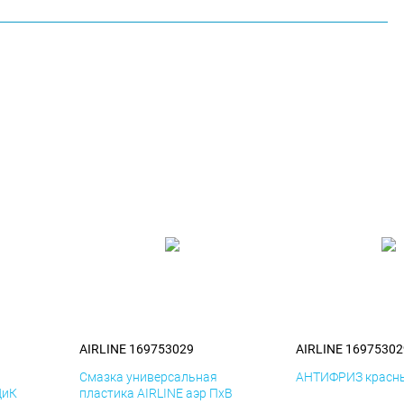
AIRLINE 169753029
AIRLINE 16975302
я
Смазка универсальная
АНТИФРИЗ красны
ДиК
пластика AIRLINE аэр ПхВ