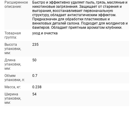
Расширенное
Быстро и эффективно удаляет пыль, грязь, масляные и
описание:
никотиновые загрязнения. Защищает от старения и
выгорания, восстанавливает первоначальную
структуру, обладает антистатическим эффектом.
Предназначен для обработки пластиковых и
виниловых деталей салона. Подходит для молдингов и
бамперов. Обладает приятным ароматом клубники.
Товарная
уход и очистка
группа:
Высота
235
упаковки,
мм:
Длина
50
упаковки,
мм:
Объем
0.7
упаковки, л:
Масса, кг:
0.238
Ширина
54
упаковки,
мм: