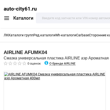
auto-city61.ru
Каталоги
ЛК
Каталоги групп
Ред.каталоги
Wh-каталоги
Carbase
Сторонние к
AIRLINE
AFUMK04
Смазка универсальная пластика AIRLINE аэр Ароматная
О бренде AIRLINE
0 оценок