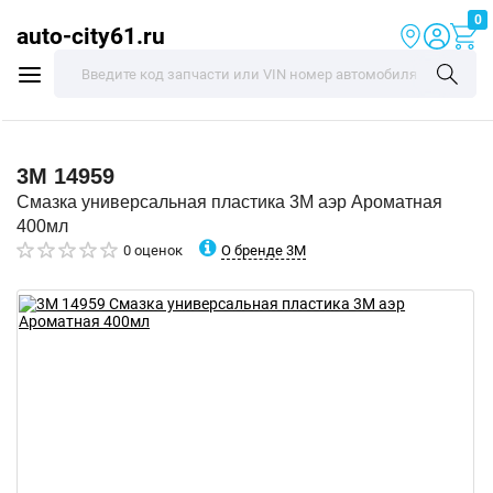
0
auto-city61.ru
3M
14959
Смазка универсальная пластика 3M аэр Ароматная
400мл
О бренде 3M
0 оценок