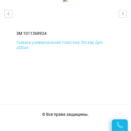
3M 1011368924
3M 
Смазка универсальная пластика 3M аэр ДиК
Сма
400мл
40
© Все права защищены.