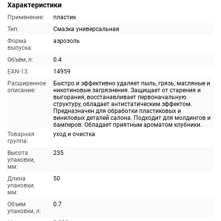
Характеристики
Применение:
пластик
Тип:
Смазка универсальная
Форма
аэрозоль
выпуска:
Объём, л:
0.4
EAN-13:
14959
Расширенное
Быстро и эффективно удаляет пыль, грязь, масляные и
описание:
никотиновые загрязнения. Защищает от старения и
выгорания, восстанавливает первоначальную
структуру, обладает антистатическим эффектом.
Предназначен для обработки пластиковых и
виниловых деталей салона. Подходит для молдингов и
бамперов. Обладает приятным ароматом клубники.
Товарная
уход и очистка
группа:
Высота
235
упаковки,
мм:
Длина
50
упаковки,
мм:
Объем
0.7
упаковки, л: